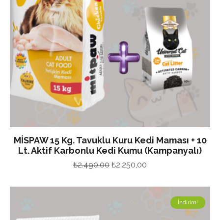
MİSPAW 15 Kg. Tavuklu Kuru Kedi Maması + 10
Lt. Aktif Karbonlu Kedi Kumu (Kampanyalı)
Orijinal
Şu
₺
2.490,00
₺
2.250,00
fiyat:
andaki
₺2.490,00.
fiyat:
İndirim!
₺2.250,00.