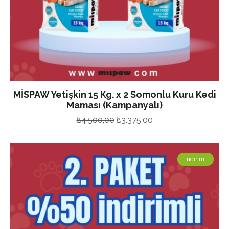
MİSPAW Yetişkin 15 Kg. x 2 Somonlu Kuru Kedi
Maması (Kampanyalı)
Orijinal
Şu
₺
4.500,00
₺
3.375,00
fiyat:
andaki
₺4.500,00.
fiyat:
İndirim!
₺3.375,00.