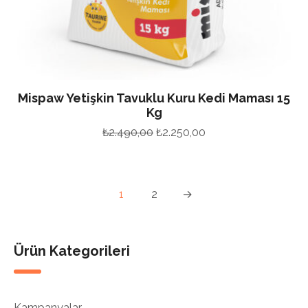
Mispaw Yetişkin Tavuklu Kuru Kedi Maması 15
Kg
Orijinal
Şu
₺
2.490,00
₺
2.250,00
fiyat:
andaki
₺2.490,00.
fiyat:
₺2.250,00.
1
2
→
Ürün Kategorileri
Kampanyalar