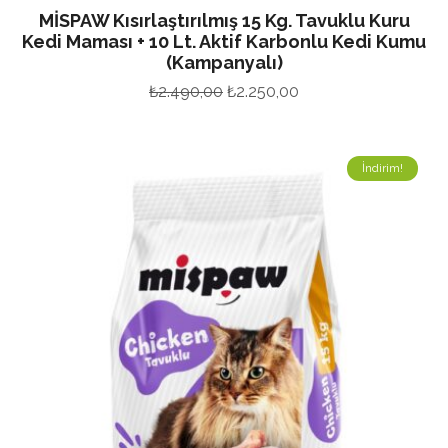
MİSPAW Kısırlaştırılmış 15 Kg. Tavuklu Kuru
Kedi Maması + 10 Lt. Aktif Karbonlu Kedi Kumu
(Kampanyalı)
Orijinal
Şu
₺
2.490,00
₺
2.250,00
fiyat:
andaki
₺2.490,00.
fiyat:
İndirim!
₺2.250,00.