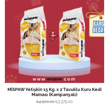
MİSPAW Yetişkin 15 Kg. x 2 Tavuklu Kuru Kedi
Maması (Kampanyalı)
Orijinal
Şu
₺
4.500,00
₺
3.375,00
fiyat:
andaki