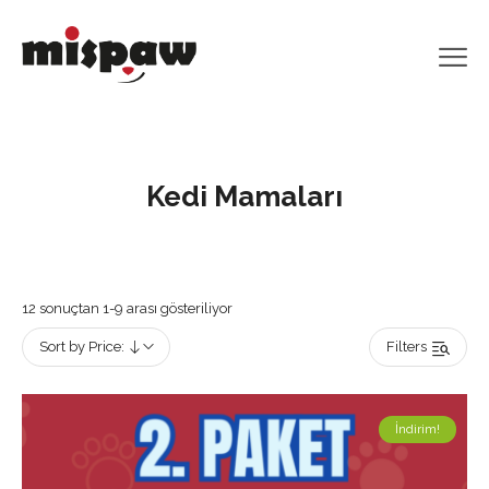
Kedi Mamaları
Fiyata
12 sonuçtan 1-9 arası gösteriliyor
göre
Sort by Price:
Filters
sıralandı:
yüksekten
düşüğe
İndirim!