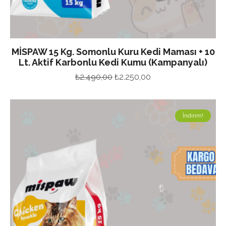
MİSPAW 15 Kg. Somonlu Kuru Kedi Maması + 10
Lt. Aktif Karbonlu Kedi Kumu (Kampanyalı)
Orijinal
Şu
₺
2.490,00
₺
2.250,00
fiyat:
andaki
₺2.490,00.
fiyat:
İndirim!
₺2.250,00.