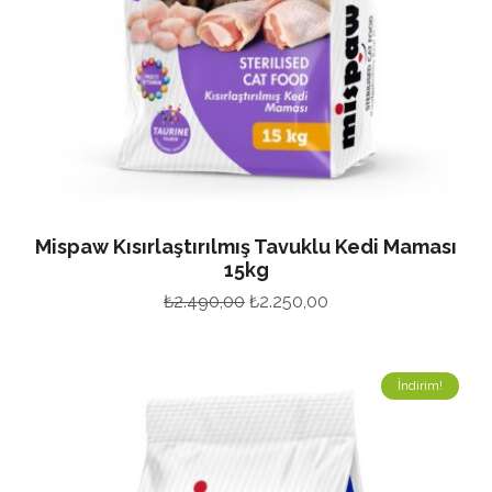
Mispaw Kısırlaştırılmış Tavuklu Kedi Maması
15kg
Orijinal
Şu
₺
2.490,00
₺
2.250,00
fiyat:
andaki
₺2.490,00.
fiyat:
İndirim!
₺2.250,00.