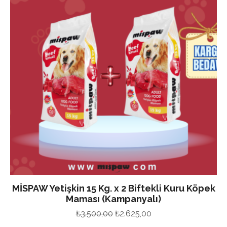
MİSPAW Yetişkin 15 Kg. x 2 Biftekli Kuru Köpek
Maması (Kampanyalı)
Orijinal
Şu
₺
3.500,00
₺
2.625,00