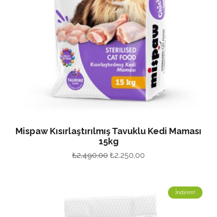
Mispaw Kısırlaştırılmış Tavuklu Kedi Maması
15kg
Orijinal
Şu
₺
2.490,00
₺
2.250,00
fiyat:
andaki
₺2.490,00.
fiyat:
İndirim!
₺2.250,00.