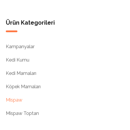
fiyat:
andaki
₺3.500,00.
fiyat:
₺2.625,00.
Ürün Kategorileri
Kampanyalar
Kedi Kumu
Kedi Mamaları
Köpek Mamaları
Mispaw
Mispaw Toptan