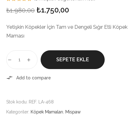
1
müşteri
Orijinal
Şu
₺
1.750,00
₺
1.980,00
puanına
dayanarak
5
fiyat:
andaki
üzerinden
Yetişkin Köpekler İçin Tam ve Dengeli Sığır Etli Köpek
5.00
puan
aldı
₺1.980,00.
fiyat:
Maması
₺1.750,00.
Mispaw
SEPETE EKLE
Yetişkin
Kuru
Köpek
Add to compare
Maması
15
adet
Stok kodu:
REF. LA-468
Kategoriler:
Köpek Mamaları
,
Mispaw