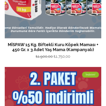
MİSPAW 15 Kg. Biftekli Kuru Köpek Maması +
450 Gr. x 3 Adet Yaş Mama (Kampanyalı)
Orijinal
Şu
₺
1.900,00
₺
1.750,00
fiyat:
andaki
₺1.900,00.
fiyat:
İndirim!
₺1.750,00.