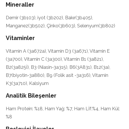
Mineraller
Demir (3b103), iyot (3b202), Bakır(3b405),
Manganez(3b502), Çinko(3b603), Selenyum(3b802)
Vitaminler
Vitamin A (3a672a), Vitamin D3 (3a671), Vitamin E
(3a700), Vitamin C (3a300), Vitamin B1 (3a821),
B2(3a825İ), B3 (Niasin-3a315), B6(3A831), B12(3a),
B7(biyotin-3a880), B9 (Folik asit -3a316), Vitamin
K3(3a710), Kalsiyum
Analitik Bileşenler
Ham Protein: %18, Ham Yağ: %7, Ham Lİf:%4, Ham Kül:
%8
Besleyici İlaveler